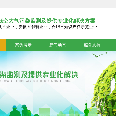
低空大气污染监测及提供专业化解决方案
技术企业，安徽省创新企业，合肥市知识产权示范企业...
案例展示
新闻动态
服务支持