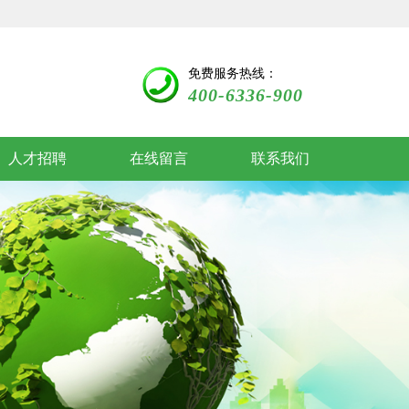
免费服务热线：
400-6336-900
人才招聘
在线留言
联系我们