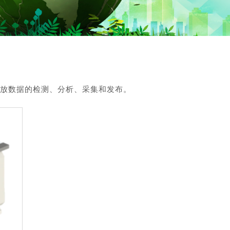
放数据的检测、分析、采集和发布。