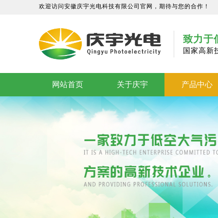
欢迎访问安徽庆宇光电科技有限公司官网，期待与您的合作！
致力于
国家高新
网站首页
关于庆宇
产品中心